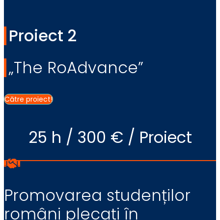
Proiect 2
„The RoAdvance”
Către proiect!
25 h / 300 € / Proiect
Promovarea studenților
români plecați în