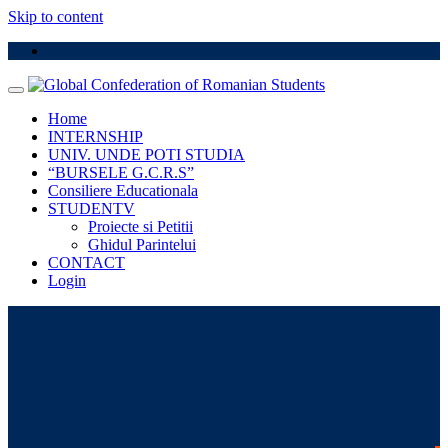
Skip to content
Home
INTERNSHIP
UNIV. UNDE POTI STUDIA
“BURSELE G.C.R.S”
Consiliere Educationala
STUDENTV
Proiecte si Petitii
Ghidul Parintelui
CONTACT
Login