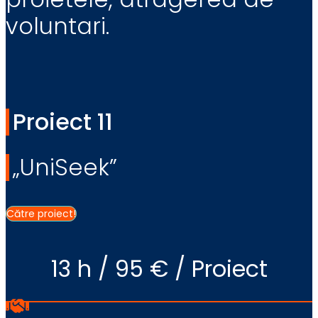
voluntari.
Proiect 11
„UniSeek”
Către proiect!
13 h / 95 € / Proiect