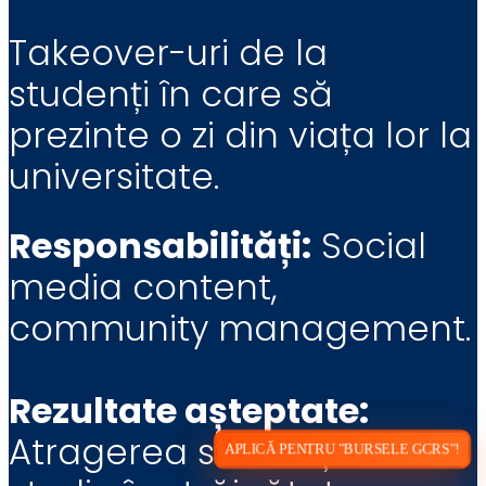
Takeover-uri de la
studenți în care să
prezinte o zi din viața lor la
universitate.
Responsabilități:
Social
media content,
community management.
Rezultate așteptate:
Atragerea studenților la
APLICĂ PENTRU "BURSELE GCRS"!