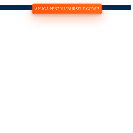
APLICĂ PENTRU "BURSELE GCRS"!