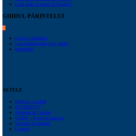
Cum aplic la studii în Suedia?
GHIDUL PĂRINTELUI
Ghidul părintelui
Universități unde poți studia
Internship
ALTELE
Proiecte și petiții
STUDENTV
Atribuiri & Credite
GDPR – Protecția datelor
Termeni și condiții
Contact