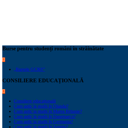
Burse pentru studenți români în străinătate
„Bursele GCRS”
CONSILIERE EDUCAȚIONALĂ
Consiliere educațională
Cum aplic la studii în Olanda?
Cum aplic la studii în Marea Britanie?
Cum aplic la studii în Danemarca?
Cum aplic la studii în Germania?
Cum aplic la studii în Austria?