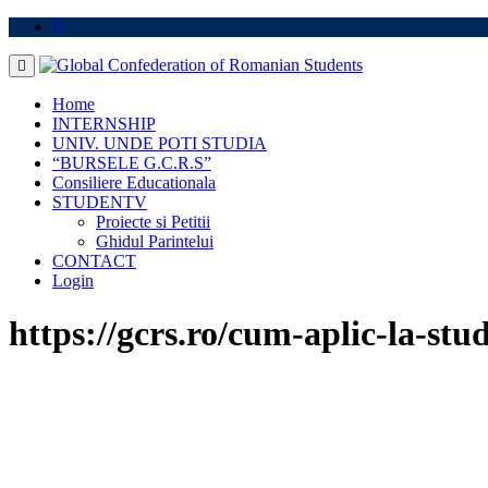
Skip
to
content
Home
INTERNSHIP
UNIV. UNDE POTI STUDIA
“BURSELE G.C.R.S”
Consiliere Educationala
STUDENTV
Proiecte si Petitii
Ghidul Parintelui
CONTACT
Login
https://gcrs.ro/cum-aplic-la-stud