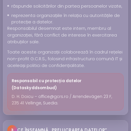
răspunde solicitărilor din partea persoanelor vizate,
reprezenta organizațiile în relația cu autoritățile de
protecție a datelor.
Responsabilul desemnat este intern, membru al
organizației, fără conflict de interese în exercitarea
atribuțiilor sale.
Toate aceste organizații colaborează în cadrul rețelei
non-profit G.C.R.S., folosind infrastructura comună IT și
aceleași politici de confidențialitate.
Responsabil cu protecția datelor
(Dataskyddsombud)
D. H. Doicu – office@gcrs.ro / Arrendevägen 23 F,
235 41 Vellinge, Suedia.
CE ÎNSEAMNĂ „PRELUCRAREA DATELOR”
3