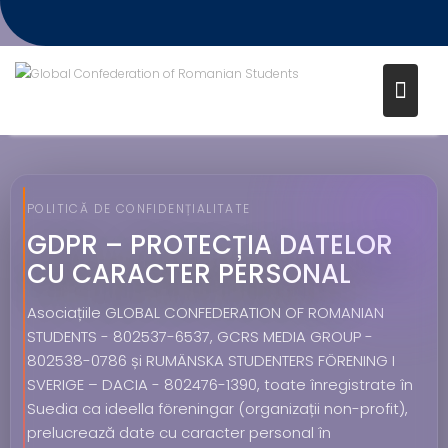
POLITICĂ DE CONFIDENȚIALITATE
GDPR – PROTECȚIA DATELOR
CU CARACTER PERSONAL
Asociațiile GLOBAL CONFEDERATION OF ROMANIAN
STUDENTS - 802537-6537, GCRS MEDIA GROUP -
802538-0786 și RUMÄNSKA STUDENTERS FÖRENING I
SVERIGE – DACIA - 802476-1390, toate înregistrate în
Suedia ca ideella föreningar (organizații non-profit),
prelucrează date cu caracter personal în