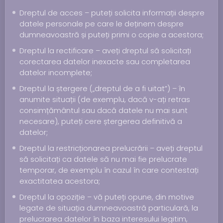
Dreptul de acces – puteți solicita informații despre
datele personale pe care le deținem despre
dumneavoastră și puteți primi o copie a acestora;
Dreptul la rectificare – aveți dreptul să solicitați
corectarea datelor inexacte sau completarea
datelor incomplete;
Dreptul la ștergere („dreptul de a fi uitat”) – în
anumite situații (de exemplu, dacă v-ați retras
consimțământul sau dacă datele nu mai sunt
necesare), puteți cere ștergerea definitivă a
datelor;
Dreptul la restricționarea prelucrării – aveți dreptul
să solicitați ca datele să nu mai fie prelucrate
temporar, de exemplu în cazul în care contestați
exactitatea acestora;
Dreptul la opoziție – vă puteți opune, din motive
legate de situația dumneavoastră particulară, la
prelucrarea datelor în baza interesului legitim,