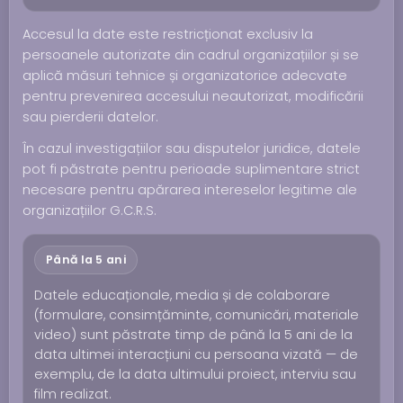
Accesul la date este restricționat exclusiv la
persoanele autorizate din cadrul organizațiilor și se
aplică măsuri tehnice și organizatorice adecvate
pentru prevenirea accesului neautorizat, modificării
sau pierderii datelor.
În cazul investigațiilor sau disputelor juridice, datele
pot fi păstrate pentru perioade suplimentare strict
necesare pentru apărarea intereselor legitime ale
organizațiilor G.C.R.S.
Până la 5 ani
Datele educaționale, media și de colaborare
(formulare, consimțăminte, comunicări, materiale
video) sunt păstrate timp de până la 5 ani de la
data ultimei interacțiuni cu persoana vizată — de
exemplu, de la data ultimului proiect, interviu sau
film realizat.