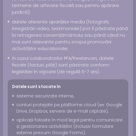
termene de arhivare fiscală sau pentru apărare
juridică);
datele aferente aparițiilor media (fotografii,
înregistrări video, testimoniale) pot fi păstrate până
la retragerea consimțământului sau până când nu
mai sunt relevante pentru scopul promovării
activităților educaționale;
în cazul colaboratorilor PFA/freelanceri, datele
fiscale (facturi, plăți) sunt păstrate conform
legislației în vigoare (de regulă 5-7 ani).
Datele sunt stocate în
sisteme securizate interne,
conturi protejate pe platforme cloud (ex: Google
Drive, Dropbox, servere de e-mail criptate),
aplicații folosite în mod legal pentru comunicare
și gestionarea activităților (inclusiv formulare
externe precum Google Forms).