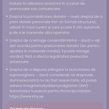
inclusiv la utilizarea acestora în scopuri de
promovare sau comunicare;
Dreptul la portabilitatea datelor – aveți dreptul de a
primi datele personale într-un format structurat,
utilizat în mod curent și care poate fi citit automat,
și de a le transmite altui operator;
Dreptul de a retrage consimțământul – dacă v-ați
dat acordul pentru prelucrarea datelor (ex: pentru
apariția în materiale media), îl puteți retrage
oricând, fără a afecta legalitatea prelucrării
anterioare;
Dreptul de a depune plângere la autoritatea de
supraveghere – dacă considerați că drepturile
dumneavoastră nu au fost respectate, vă puteți
adresa Integritetsskyddsmyndigheten (IMY) –
Autoritatea Suedeză pentru Protecția Datelor:
https://www.imy.se
Termen de răspuns