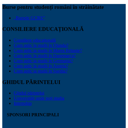
Burse pentru studenți români în străinătate
„Bursele GCRS”
CONSILIERE EDUCAȚIONALĂ
Consiliere educațională
Cum aplic la studii în Olanda?
Cum aplic la studii în Marea Britanie?
Cum aplic la studii în Danemarca?
Cum aplic la studii în Germania?
Cum aplic la studii în Austria?
Cum aplic la studii în Suedia?
GHIDUL PĂRINTELUI
Ghidul părintelui
Universități unde poți studia
Internship
SPONSORI PRINCIPALI