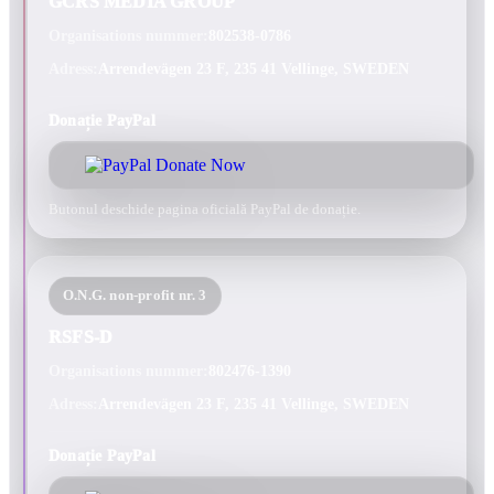
GCRS MEDIA GROUP
Organisations nummer:
802538-0786
Adress:
Arrendevägen 23 F, 235 41 Vellinge, SWEDEN
Donație PayPal
Butonul deschide pagina oficială PayPal de donație.
O.N.G. non-profit nr. 3
RSFS-D
Organisations nummer:
802476-1390
Adress:
Arrendevägen 23 F, 235 41 Vellinge, SWEDEN
Donație PayPal