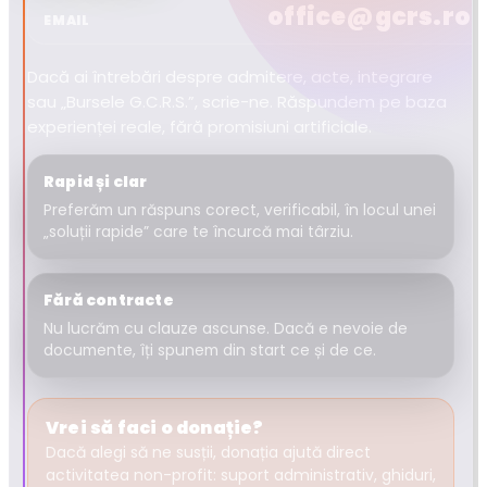
office@gcrs.ro
EMAIL
Dacă ai întrebări despre admitere, acte, integrare
sau „Bursele G.C.R.S.”, scrie-ne. Răspundem pe baza
experienței reale, fără promisiuni artificiale.
Rapid și clar
Preferăm un răspuns corect, verificabil, în locul unei
„soluții rapide” care te încurcă mai târziu.
Fără contracte
Nu lucrăm cu clauze ascunse. Dacă e nevoie de
documente, îți spunem din start ce și de ce.
Vrei să faci o donație?
Dacă alegi să ne susții, donația ajută direct
activitatea non-profit: suport administrativ, ghiduri,