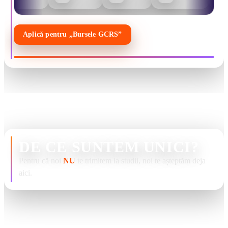
Aplică pentru „Bursele GCRS”
DE CE SUNTEM UNICI?
Pentru că noi
NU
te trimitem la studii, noi te așteptăm deja
aici.