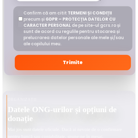
Confirm că am citit
TERMENI ȘI CONDIȚII
precum și
GDPR – PROTECȚIA DATELOR CU
CARACTER PERSONAL
de pe site-ul gcrs.ro și
sunt de acord cu regulile pentru stocarea și
prelucrarea datelor personale ale mele și/sau
ale copilului meu.
Trimite
ORGANIZAȚII
Datele ONG-urilor și opțiuni de
donație
Mai jos sunt datele oficiale. Dacă ai nevoie de o confirmare
pentru bancă sau contabilitate, spune-ne în mesaj.