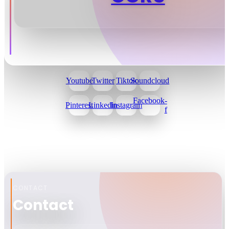
Youtube
Twitter
Tiktok
Soundcloud
Facebook-
Pinterest
Linkedin
Instagram
f
CONTACT
Contact