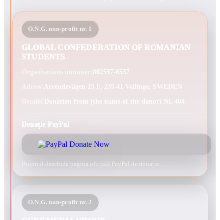
O.N.G. non-profit nr. 1
GLOBAL CONFEDERATION OF ROMANIAN
STUDENTS
Organisations nummer:
802537-6537
Adress:
Arrendevägen 23 F, 235 41 Vellinge, SWEDEN
Details:
Donation from (the name of the donor) NL 404
Donație PayPal
Butonul deschide pagina oficială PayPal de donație.
O.N.G. non-profit nr. 2