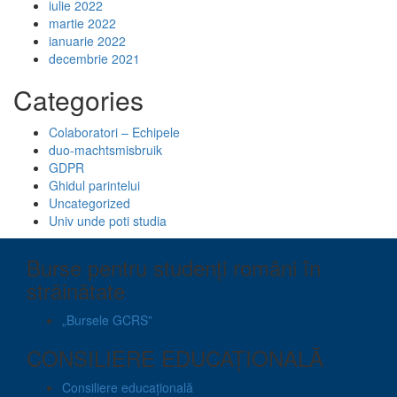
iulie 2022
martie 2022
ianuarie 2022
decembrie 2021
Categories
Colaboratori – Echipele
duo-machtsmisbruik
GDPR
Ghidul parintelui
Uncategorized
Univ unde poti studia
Burse pentru studenți români în
străinătate
„Bursele GCRS”
CONSILIERE EDUCAȚIONALĂ
Consiliere educațională