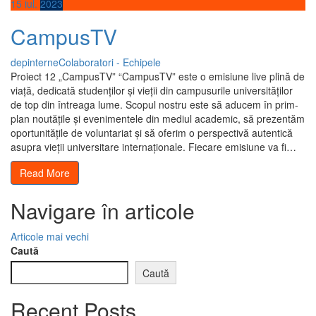
15
iul.
2023
CampusTV
depinterne
Colaboratori - Echipele
Proiect 12 „CampusTV” “CampusTV” este o emisiune live plină de
viață, dedicată studenților și vieții din campusurile universităților
de top din întreaga lume. Scopul nostru este să aducem în prim-
plan noutățile și evenimentele din mediul academic, să prezentăm
oportunitățile de voluntariat și să oferim o perspectivă autentică
asupra vieții universitare internaționale. Fiecare emisiune va fi…
Read More
Navigare în articole
Articole mai vechi
Caută
Caută
Recent Posts