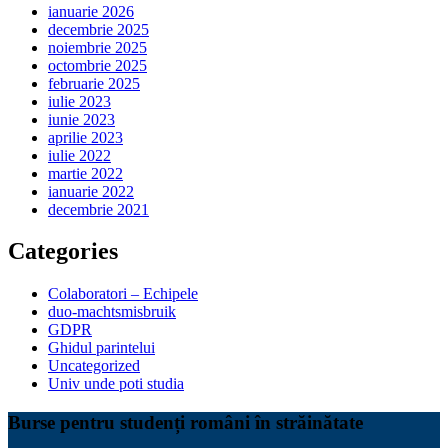
ianuarie 2026
decembrie 2025
noiembrie 2025
octombrie 2025
februarie 2025
iulie 2023
iunie 2023
aprilie 2023
iulie 2022
martie 2022
ianuarie 2022
decembrie 2021
Categories
Colaboratori – Echipele
duo-machtsmisbruik
GDPR
Ghidul parintelui
Uncategorized
Univ unde poti studia
Burse pentru studenți români în străinătate