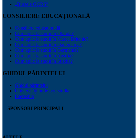
„Bursele GCRS”
CONSILIERE EDUCAȚIONALĂ
Consiliere educațională
Cum aplic la studii în Olanda?
Cum aplic la studii în Marea Britanie?
Cum aplic la studii în Danemarca?
Cum aplic la studii în Germania?
Cum aplic la studii în Austria?
Cum aplic la studii în Suedia?
GHIDUL PĂRINTELUI
Ghidul părintelui
Universități unde poți studia
Internship
SPONSORI PRINCIPALI
ALTELE