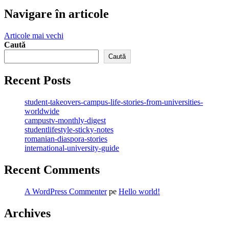
Navigare în articole
Articole mai vechi
Caută
Caută
Recent Posts
student-takeovers-campus-life-stories-from-universities-
worldwide
campustv-monthly-digest
studentlifestyle-sticky-notes
romanian-diaspora-stories
international-university-guide
Recent Comments
A WordPress Commenter
pe
Hello world!
Archives