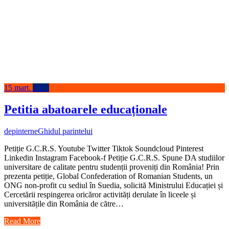
15
mart.
2022
Petitia abatoarele educaționale
depinterne
Ghidul parintelui
Petiție G.C.R.S. Youtube Twitter Tiktok Soundcloud Pinterest
Linkedin Instagram Facebook-f Petiție G.C.R.S. Spune DA studiilor
universitare de calitate pentru studenții proveniți din România! Prin
prezenta petiție, Global Confederation of Romanian Students, un
ONG non-profit cu sediul în Suedia, solicită Ministrului Educației și
Cercetării respingerea oricăror activități derulate în liceele și
universitățile din România de către…
Read More