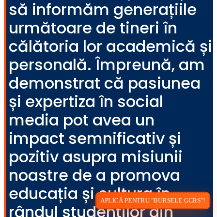
să informăm generațiile
următoare de tineri în
călătoria lor academică și
personală. Împreună, am
demonstrat că pasiunea
și expertiza în social
media pot avea un
impact semnificativ și
pozitiv asupra misiunii
noastre de a promova
educația și cultura în
APLICĂ PENTRU "BURSELE GCRS"!
rândul studenților din