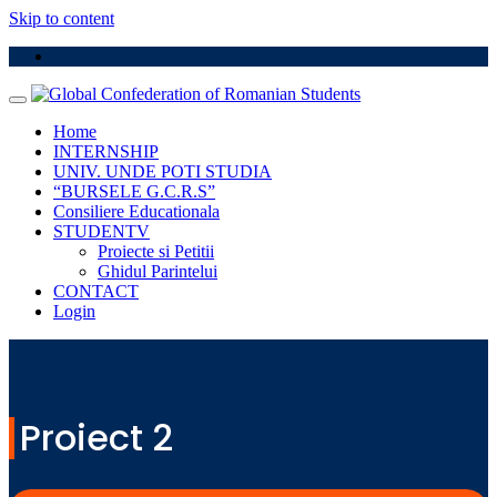
Skip to content
Home
INTERNSHIP
UNIV. UNDE POTI STUDIA
“BURSELE G.C.R.S”
Consiliere Educationala
STUDENTV
Proiecte si Petitii
Ghidul Parintelui
CONTACT
Login
Proiect 2