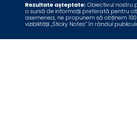
Rezultate așteptate:
Obiectivul nostru p
o sursă de informații preferată pentru citi
asemenea, ne propunem să obținem 100 de 
vizibilității „Sticky Notes” în rândul publicul
Newsletter:
Echipa noastră va fi responsabilă de crea
conținutul informativ și captivant, care 
internaționale. Newsletter-ul va fi livra
citire pentru abonații noștri.
Graphic Design: