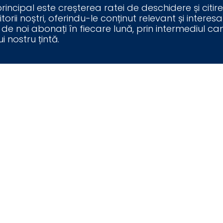
rincipal este creșterea ratei de deschidere și citir
torii noștri, oferindu-le conținut relevant și interes
noi abonați în fiecare lună, prin intermediul cam
ui nostru țintă.
rea, redactarea și distribuirea regulată a newslet
va include rezumate ale emisiunilor noastre, subiect
t în mod constant și într-un format bine structurat 