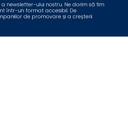
e a newsletter-ului nostru. Ne dorim să fim
ant într-un format accesibil. De
paniilor de promovare și a creșterii
ter-ului „Sticky Notes”. Vom dezvolta
e relevante și noutăți din campusurile
pentru a asigura o experiență plăcută de