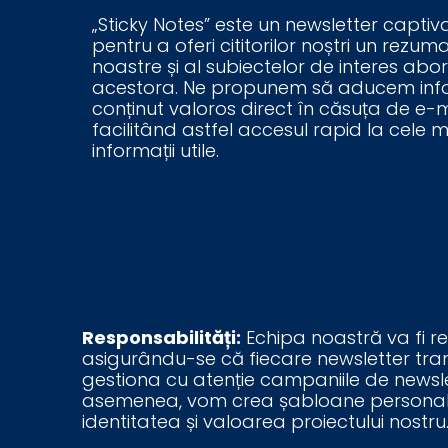
„Sticky Notes” este un newsletter captiva
pentru a oferi cititorilor noștri un rezum
noastre și al subiectelor de interes abo
acestora. Ne propunem să aducem infor
conținut valoros direct în căsuța de e-m
facilitând astfel accesul rapid la cele m
informații utile.
Responsabilități:
Echipa noastră va fi re
asigurându-se că fiecare newsletter trans
gestiona cu atenție campaniile de newslet
asemenea, vom crea șabloane personaliza
identitatea și valoarea proiectului nostru