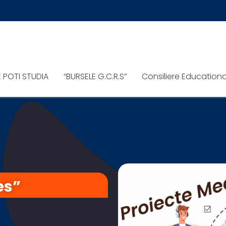
E POTI STUDIA
“BURSELE G.C.R.S”
Consiliere Education
es”