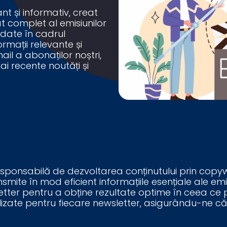
nt și informativ, creat
at complet al emisiunilor
rdate în cadrul
mații relevante și
ail a abonaților noștri,
ai recente noutăți și
sponsabilă de dezvoltarea conținutului prin copywri
mite în mod eficient informațiile esențiale ale emi
ter pentru a obține rezultate optime în ceea ce pri
te pentru fiecare newsletter, asigurându-ne că de
.