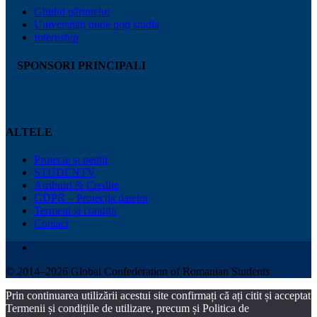
Ghidul părintelui
Universități unde poți studia
Internship
SPONSORI PRINCIPALI
ALTELE
Proiecte și petiții
STUDENTV
Atribuiri & Credite
GDPR – Protecția datelor
Termeni și condiții
Contact
© 2014–2026 Global Confederation of Romanian Students
Prin continuarea utilizării acestui site confirmați că ați citit și acceptat
Termenii și condițiile de utilizare, precum și Politica de