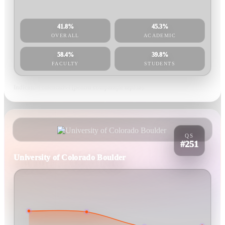
41.8%
45.3%
OVERALL
ACADEMIC
58.4%
39.8%
FACULTY
STUDENTS
Indicatori orientativi (pentru comparație rapidă).
QS
#251
University of Colorado Boulder