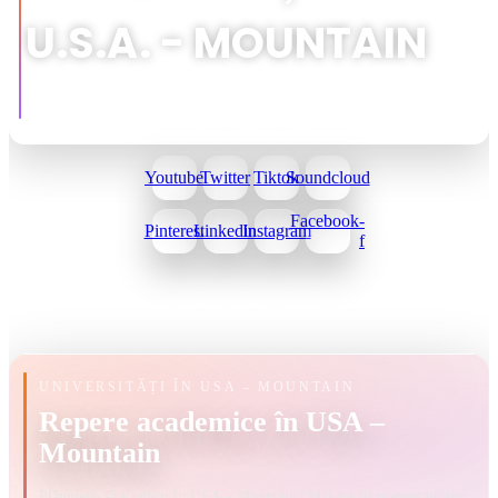
U.S.A. - MOUNTAIN
Youtube
Twitter
Tiktok
Soundcloud
Facebook-
Pinterest
Linkedin
Instagram
f
UNIVERSITĂȚI ÎN USA – MOUNTAIN
Repere academice în USA –
Mountain
Plănuiești să studiezi în USA – Mountain? Mai jos îți prezentăm top