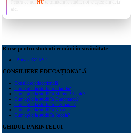
Pentru că noi
NU
te trimitem la studii, noi te așteptăm deja
aici.
Burse pentru studenți români în străinătate
„Bursele GCRS”
CONSILIERE EDUCAȚIONALĂ
Consiliere educațională
Cum aplic la studii în Olanda?
Cum aplic la studii în Marea Britanie?
Cum aplic la studii în Danemarca?
Cum aplic la studii în Germania?
Cum aplic la studii în Austria?
Cum aplic la studii în Suedia?
GHIDUL PĂRINTELUI