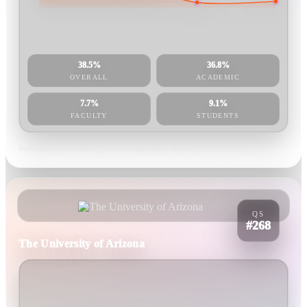
38.5%
36.8%
OVERALL
ACADEMIC
7.7%
9.1%
FACULTY
STUDENTS
Indicatori orientativi (pentru comparație rapidă).
QS
#268
The University of Arizona