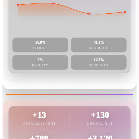
36.9%
41.3%
OVERALL
ACADEMIC
9%
14.3%
FACULTY
STUDENTS
Indicatori orientativi (pentru comparație rapidă).
+13
+130
UNIVERSITĂȚI
FACULTĂȚI
+780
+3,120