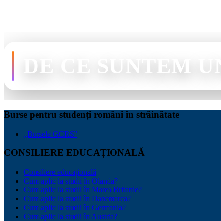
DE CE SUNTEM U
Burse pentru studenți români în străinătate
„Bursele GCRS”
CONSILIERE EDUCAȚIONALĂ
Consiliere educațională
Cum aplic la studii în Olanda?
Cum aplic la studii în Marea Britanie?
Cum aplic la studii în Danemarca?
Cum aplic la studii în Germania?
Cum aplic la studii în Austria?