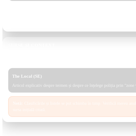
Sfat:
Nu evita universitatea din cauza unei zone. Alege o chirie echilibr
transportul. Asta fac majoritatea studenților.
SURSE ȘI CONTEXT
Mai jos sunt surse orientative. Recomandarea noastră este să porneșt
instituționale și să tratezi articolele media ca explicații, nu ca “liste 
The Local (SE)
Articol explicativ despre termen și despre ce înțelege poliția prin “zone 
Notă:
Clasificările și listele se pot schimba în timp. Verifică mereu anul
sursa inițială citată.