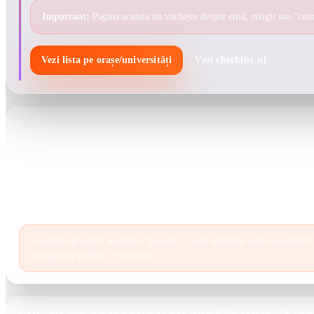
Important:
Pagina aceasta nu vorbește despre etnii, religii sau “comun
Vezi lista pe orașe/universități
Vezi checklist-ul
CE ÎNSEAMNĂ “ZONĂ VULNERABILĂ”
În explicațiile publice despre această clasificare, poliția descrie o 
fiind
o zonă definită geografic
, asociată cu
statut socio-economic
infractorii au un impact asupra comunității locale
. Accentul cade
efecte observabile (siguranță, ordine publică, dificultăți de interven
sau etichete populare.
Concluzie practică: nu căuta “povești”. Caută definiția, sursa și verifică
instrumente publice + vizionare.