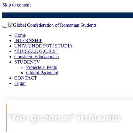
Skip to content
Home
INTERNSHIP
UNIV. UNDE POTI STUDIA
“BURSELE G.C.R.S”
Consiliere Educationala
STUDENTV
Proiecte si Petitii
Ghidul Parintelui
CONTACT
Login
“No-go zones” în Suedia