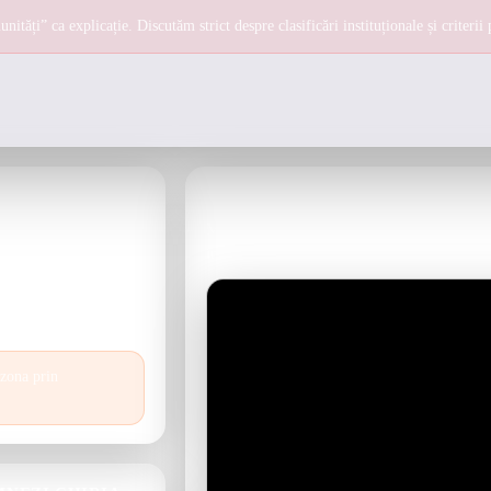
ități” ca explicație. Discutăm strict despre clasificări instituționale și criterii
VIDEO (CONTEXT)
zonă vulnerabilă ca
Material video pentru context. Recomandar
 scăzut
, în care
informațiile în surse.
 pe context și pe
ție), nu pe “mituri”
 zona prin