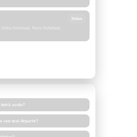
Malmö
Södra Sofielund, Norra Sofielund,
într-una dintre zonele de mai sus, nu o respinge
 clădire, iluminat, siguranță percepută, contract
 intră acolo?
us sau mai departe?