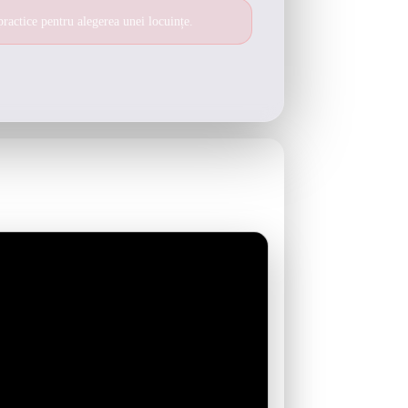
 practice pentru alegerea unei locuințe.
e: tratează-l ca punct de pornire și verifică