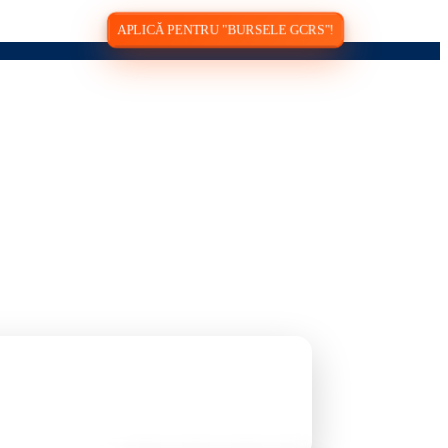
APLICĂ PENTRU "BURSELE GCRS"!