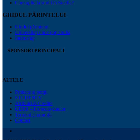
Cum aplic la studii în Suedia?
GHIDUL PĂRINTELUI
Ghidul părintelui
Universități unde poți studia
Internship
SPONSORI PRINCIPALI
ALTELE
Proiecte și petiții
STUDENTV
Atribuiri & Credite
GDPR – Protecția datelor
Termeni și condiții
Contact