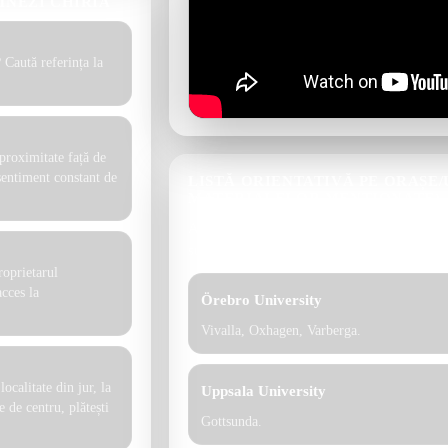
MNEZI CHIRIA
 Caută referința la
 proximitate față de
 sentiment constant de
LISTĂ ORIENTATIVĂ PE ORAȘE
MATERIALELOR MENȚIONATE)
Aceasta este o listă practică pentru studen
suplimentar când alegi chiria.
roprietarul
acces la
Örebro University
Vivalla, Oxhagen, Varberga.
ocalitate din jur, la
Uppsala University
 de centru, plătești
Gottsunda.