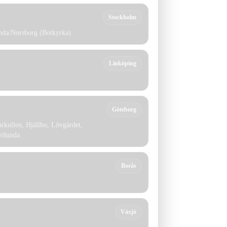
Stockholm
unda/Norsborg (Botkyrka).
Linköping
Göteborg
rkullen, Hjällbo, Lövgärdet,
rölunda.
Borås
Växjö