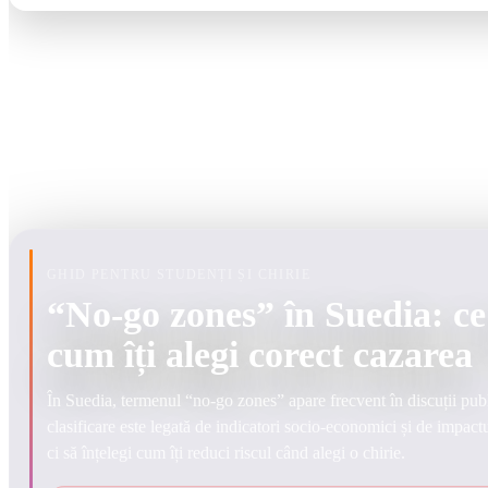
GHID PENTRU STUDENȚI ȘI CHIRIE
“No-go zones” în Suedia: ce
cum îți alegi corect cazarea
În Suedia, termenul “no-go zones” apare frecvent în discuții publi
clasificare este legată de indicatori socio-economici și de impactu
ci să înțelegi cum îți reduci riscul când alegi o chirie.