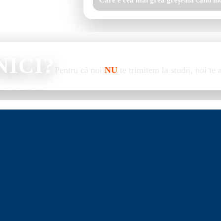
Care e cea mai grea greșeală când în
NICI?
Pentru că noi
NU
te trimitem la studii, noi te 