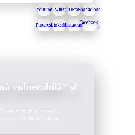
Youtube
Twitter
Tiktok
Soundcloud
Facebook-
Pinterest
Linkedin
Instagram
f
nă vulnerabilă” și
s”
(zone vulnerabile). Această
l nu este să “etichetezi” oameni,