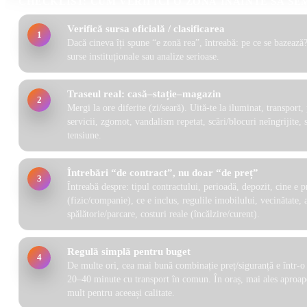
CHECKLIST: CUM VERIFICI O ZONĂ ÎNAINTE SĂ SE
Verifică sursa oficială / clasificarea
1
Dacă cineva îți spune “e zonă rea”, întreabă: pe ce se bazează?
surse instituționale sau analize serioase.
Traseul real: casă–stație–magazin
2
Mergi la ore diferite (zi/seară). Uită-te la iluminat, transport,
servicii, zgomot, vandalism repetat, scări/blocuri neîngrijite,
tensiune.
Întrebări “de contract”, nu doar “de preț”
3
Întreabă despre: tipul contractului, perioadă, depozit, cine e p
(fizic/companie), ce e inclus, regulile imobilului, vecinătate, 
spălătorie/parcare, costuri reale (încălzire/curent).
Regulă simplă pentru buget
4
De multe ori, cea mai bună combinație preț/siguranță e într-o l
20–40 minute cu transport în comun. În oraș, mai ales aproape
mult pentru aceeași calitate.