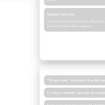
Araby.
Malmö University
Nydala/Hermodsdal/Lindängen, Rosengård, 
Holma/Kroksbäck/Bellevuegården.
Recomandare:
Dacă găsești o ofertă bună 
automat. Verifică punct cu punct: transport,
și condiții reale.
FAQ (PE SCURT)
“No-go zones” înseamnă că poliția nu
Ce aleg ca student: aproape de camp