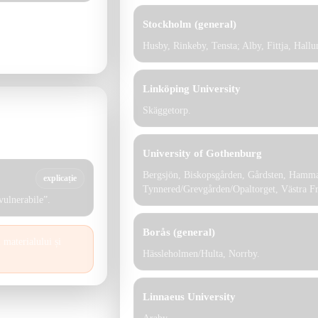
Stockholm (general)
ată și folosește
Husby, Rinkeby, Tensta; Alby, Fittja, Hall
Linköping University
Skäggetorp.
i de la surse
definitive”.
University of Gothenburg
Bergsjön, Biskopsgården, Gårdsten, Hamma
explicație
Tynnered/Grevgården/Opaltorget, Västra F
vulnerabile”.
Borås (general)
 materialului și
Hässleholmen/Hulta, Norrby.
Linnaeus University