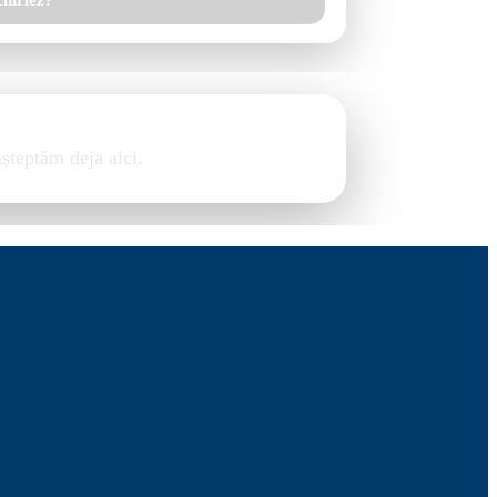
chiriez?
așteptăm deja aici.