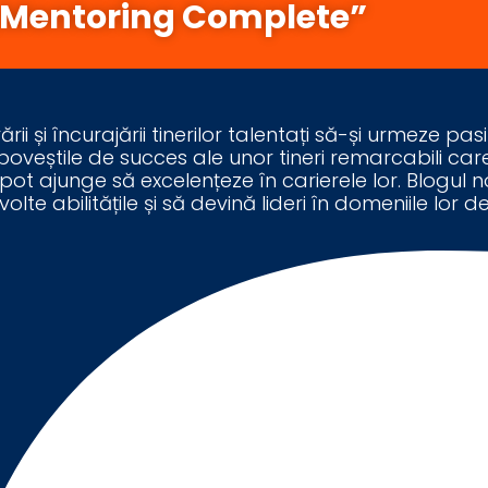
„Mentoring Complete”
 și încurajării tinerilor talentați să-și urmeze pasi
 poveștile de succes ale unor tineri remarcabili 
pot ajunge să excelențeze în carierele lor. Blogul no
te abilitățile și să devină lideri în domeniile lor de