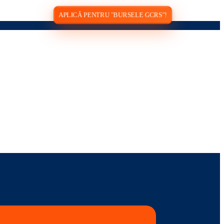
APLICĂ PENTRU "BURSELE GCRS"!