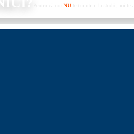
NICI?
Pentru că noi
NU
te trimitem la studii, noi te 