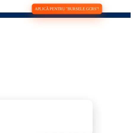
APLICĂ PENTRU "BURSELE GCRS"!