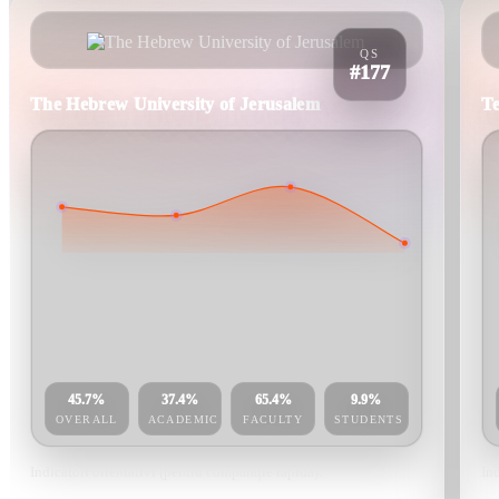
QS
#177
The Hebrew University of Jerusalem
Te
45.7%
37.4%
65.4%
9.9%
OVERALL
ACADEMIC
FACULTY
STUDENTS
Indicatori orientativi (pentru comparație rapidă).
Ind