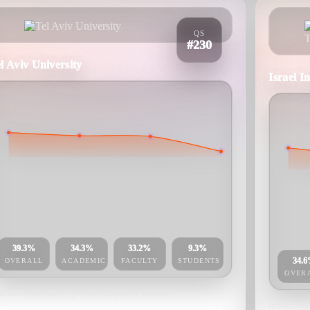
QS
#230
l Aviv University
Israel I
39.3%
34.3%
33.2%
9.3%
34.
OVERALL
ACADEMIC
FACULTY
STUDENTS
OVER
icatori orientativi (pentru comparație rapidă).
Indicatori 