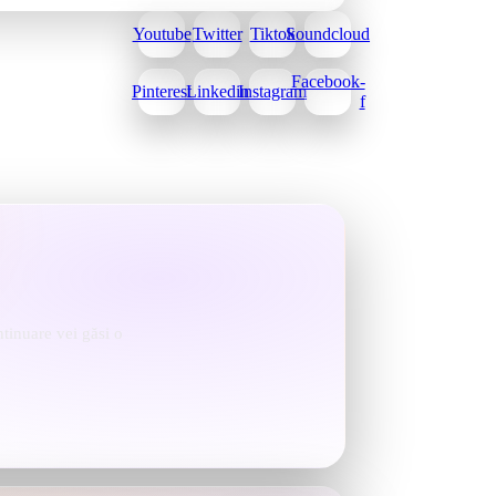
Youtube
Twitter
Tiktok
Soundcloud
Facebook-
Pinterest
Linkedin
Instagram
f
ntinuare vei găsi o