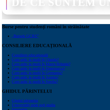
DE CE SUNTEM U
Burse pentru studenți români în străinătate
„Bursele GCRS”
CONSILIERE EDUCAȚIONALĂ
Consiliere educațională
Cum aplic la studii în Olanda?
Cum aplic la studii în Marea Britanie?
Cum aplic la studii în Danemarca?
Cum aplic la studii în Germania?
Cum aplic la studii în Austria?
Cum aplic la studii în Suedia?
GHIDUL PĂRINTELUI
Ghidul părintelui
Universități unde poți studia
Internship