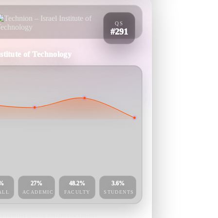
QS
#291
nstitute of Technology
6%
27%
48.2%
3.6%
ALL
ACADEMIC
FACULTY
STUDENTS
orientativi (pentru comparație rapidă).