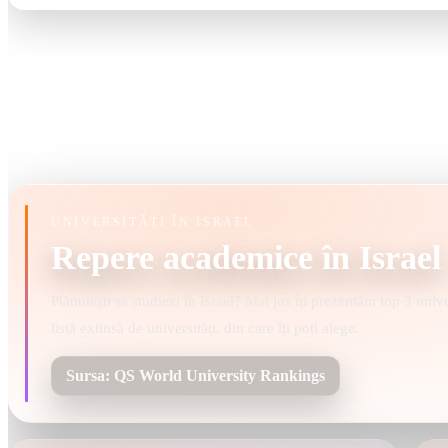
UNIVERSITĂȚI ÎN ISRAEL
Repere academice în Israel
Plănuiești să studiezi în Israel? Mai jos îți prezentăm top 3 univ
listă extinsă de universități, din care îți poți alege.
Sursa: QS World University Rankings