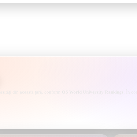
ersități din această țară, conform
QS World University Rankings
. În co