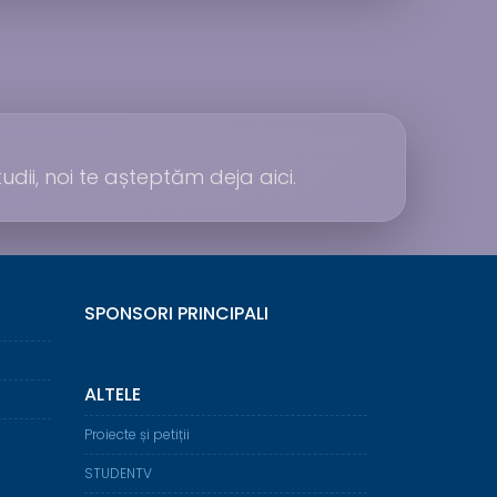
udii, noi te așteptăm deja aici.
SPONSORI PRINCIPALI
ALTELE
Proiecte și petiții
STUDENTV