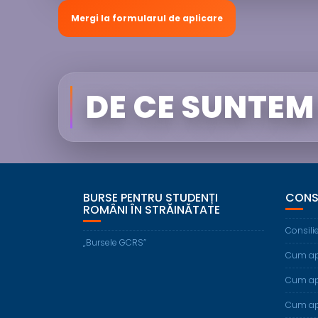
Mergi la formularul de aplicare
DE CE SUNTEM
BURSE PENTRU STUDENȚI
CONS
ROMÂNI ÎN STRĂINĂTATE
Consili
„Bursele GCRS”
Cum apl
Cum apl
Cum apl