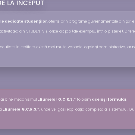
DE LA ÎNCEPUT
le dedicate studenților
, oferite prin programe guvernamentale din țăril
 activitatea din STUDENTV și orice alt job (de exemplu, într-o pizzerie). Dif
ultate. În realitate, există mai multe variante legale și administrative, iar no
gi mai bine mecanismul
„Burselor G.C.R.S.”
, folosim
același formular
.
na
„Bursele G.C.R.S.”
, unde vei găsi explicația completă a sistemului. După