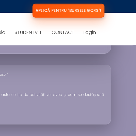
APLICĂ PENTRU "BURSELE GCRS"!
NT ÎN ROMÂNIA
ala
STUDENTV
CONTACT
Login
iez.”
asta, ce tip de activități vei avea și cum se desfășoară