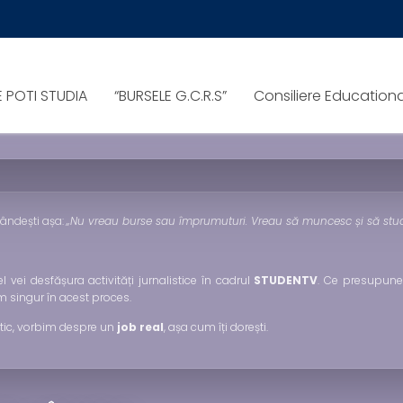
NAT CELOR CARE ÎNCĂ SU
E POTI STUDIA
“BURSELE G.C.R.S”
Consiliere Education
ilor
STUDENTV
.
gândești așa:
„Nu vreau burse sau împrumuturi. Vreau să muncesc și să stud
lel vei desfășura activități jurnalistice în cadrul
STUDENTV
. Ce presupune 
 singur în acest proces.
actic, vorbim despre un
job real
, așa cum îți dorești.