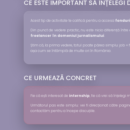
CE ESTE IMPORTANT SĂ ÎNȚELEGI 
Acest tip de activitate te califică pentru a accesa
fonduri
Din punct de vedere practic, nu este nicio diferență între
freelancer în domeniul jurnalismului
.
Știm că, la prima vedere, totul poate părea simplu: job + fac
așa cum se întâmplă de multe ori în România.
CE URMEAZĂ CONCRET
Fie că ești interesat de
internship
, fie că vrei să înțele
Următorul pas este simplu: vei fi direcționat către pagi
contactăm pentru a începe discuțiile.