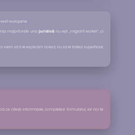
e vest-europene.
erența majoră este una
juridică
: nu ești „migrant worker”, ci
i vrem să ți le explicăm corect, nu să le tratezi superficial,
 ce citești informațiile, completezi formularul, iar noi te