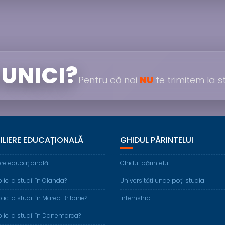
 UNICI?
Pentru că noi
NU
te trimitem la st
ILIERE EDUCAȚIONALĂ
GHIDUL PĂRINTELUI
ere educațională
Ghidul părintelui
ic la studii în Olanda?
Universități unde poți studia
ic la studii în Marea Britanie?
Internship
ic la studii în Danemarca?