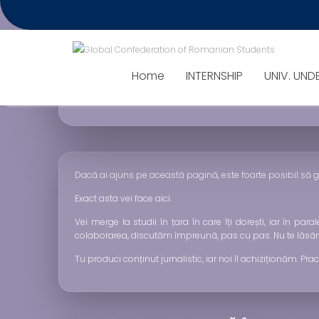
INTERNSHIP DESTI
Home
INTERNSHIP
UNIV. UND
Ești interesat de idee? Alătură-te stați
Dacă ai ajuns pe această pagină, este foarte posibil să 
Exact asta vei face aici.
Vei merge la studii în țara în care îți dorești, iar în para
colaborarea, discutăm împreună, pas cu pas. Nu te lăsăm
Tu produci conținut jurnalistic, iar noi îl achiziționăm. Pr