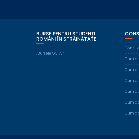
BURSE PENTRU STUDENȚI
CONS
ROMÂNI ÎN STRĂINĂTATE
Consili
„Bursele GCRS”
Cum apl
Cum apl
Cum apl
Cum apl
Cum apli
Cum apl