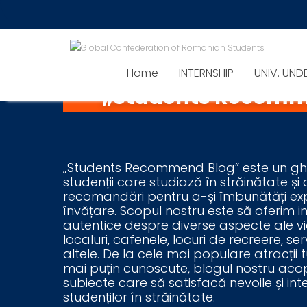
Proiect 11
Home
INTERNSHIP
UNIV. UND
„Students Recomm
„Students Recommend Blog” este un gh
studenții care studiază în străinătate ș
recomandări pentru a-și îmbunătăți expe
învățare. Scopul nostru este să oferim inf
autentice despre diverse aspecte ale vieț
localuri, cafenele, locuri de recreere, serv
altele. De la cele mai populare atracții t
mai puțin cunoscute, blogul nostru ac
subiecte care să satisfacă nevoile și int
studenților în străinătate.