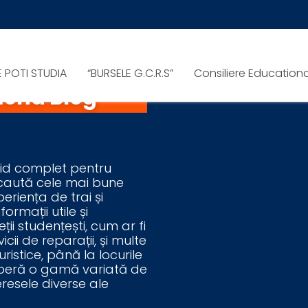
E POTI STUDIA
“BURSELE G.C.R.S”
Consiliere Education
end Blog”
id complet pentru
i caută cele mai bune
riența de trai și
ormații utile și
ii studențești, cum ar fi
icii de reparații, și multe
uristice, până la locurile
operă o gamă variată de
eresele diverse ale