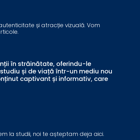
tenticitate și atracție vizuală. Vom
rticole.
ii în străinătate, oferindu-le
 studiu și de viață într-un mediu nou
onținut captivant și informativ, care
em la studii, noi te așteptam deja aici.