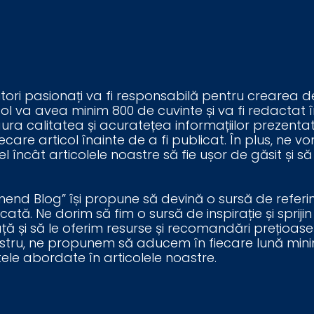
tori pasionați va fi responsabilă pentru crearea de
ol va avea minim 800 de cuvinte și va fi redactat înt
sigura calitatea și acuratețea informațiilor prezen
 fiecare articol înainte de a fi publicat. În plus, n
 încât articolele noastre să fie ușor de găsit și 
d Blog” își propune să devină o sursă de referință
ată. Ne dorim să fim o sursă de inspirație și spriji
ă și să le oferim resurse și recomandări prețioas
ostru, ne propunem să aducem în fiecare lună minim 
ectele abordate în articolele noastre.