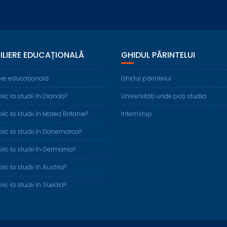
ILIERE EDUCAȚIONALĂ
GHIDUL PĂRINTELUI
ere educațională
Ghidul părintelui
ic la studii în Olanda?
Universități unde poți studia
ic la studii în Marea Britanie?
Internship
ic la studii în Danemarca?
ic la studii în Germania?
c la studii în Austria?
ic la studii în Suedia?