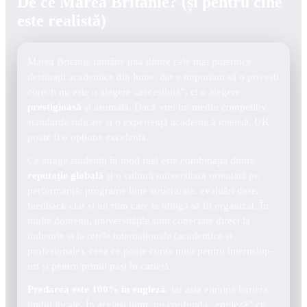
De ce Marea Britanie? (și pentru cine
este realistă)
Marea Britanie rămâne una dintre cele mai puternice
destinații academice din lume, dar e important să o privești
corect: nu este o alegere „accesibilă”, ci o alegere
prestigioasă
și asumată. Dacă vrei un mediu competitiv,
standarde ridicate și o experiență academică intensă, UK
poate fi o opțiune excelentă.
Ce atrage studenții în mod real este combinația dintre
reputație globală
și o cultură universitară orientată pe
performanță: programe bine structurate, evaluări dese,
feedback clar și un ritm care te obligă să fii organizat. În
multe domenii, universitățile sunt conectate direct la
industrie și la rețele internaționale (academice și
profesionale), ceea ce poate conta mult pentru internship-
uri și pentru primii pași în carieră.
Predarea este 100% în engleză
, iar asta elimină bariera
limbii locale. În același timp, nu confunda „engleză” cu