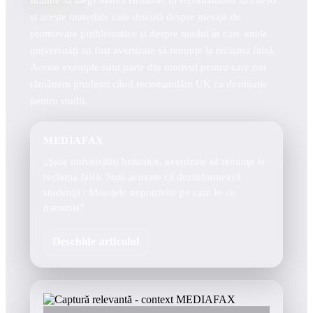
Înainte să alegi Marea Britanie, îți recomandăm să citești
și aceste materiale care discută despre mesaje de
promovare problematice și despre modul în care unele
universități au fost avertizate să renunțe la reclama falsă.
Aceste exemple sunt parte din motivul pentru care noi
rămânem prudenți când recomandăm UK ca destinație
pentru studii.
MEDIAFAX
„Şase universităţi britanice, avertizate să renunţe la
reclama falsă. Sunt acuzate că dezinformează
studenţii / Mesajele nepotrivite pe care le-au
transmis”
Deschide articolul