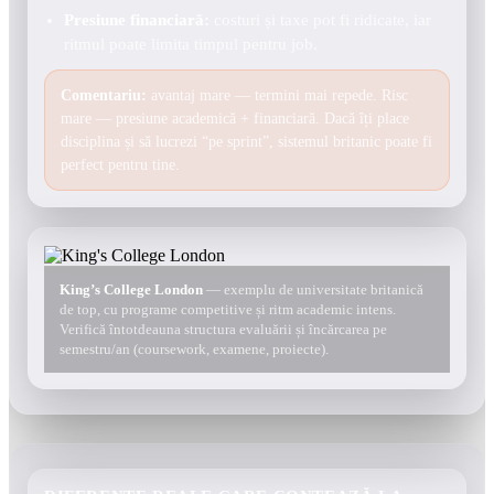
Presiune financiară:
costuri și taxe pot fi ridicate, iar
ritmul poate limita timpul pentru job.
Comentariu:
avantaj mare — termini mai repede. Risc
mare — presiune academică + financiară. Dacă îți place
disciplina și să lucrezi “pe sprint”, sistemul britanic poate fi
perfect pentru tine.
King’s College London
— exemplu de universitate britanică
de top, cu programe competitive și ritm academic intens.
Verifică întotdeauna structura evaluării și încărcarea pe
semestru/an (coursework, examene, proiecte).