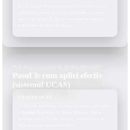
În UE găsești frecvent programe în limba engleză,
universități de top și costuri mai bune. De aceea,
înainte să alegi UK, îți recomandăm să citești și
materialele de presă de mai jos.
CUM APLIC LA STUDII ÎN MAREA BRITANIE?
Pasul 3: cum aplici efectiv
(sistemul UCAS)
CE ESTE UCAS
UCAS este platforma centralizată pentru aplicațiile
la
licență
(Bachelor) în Marea Britanie. Depui o
aplicație unică, în care alegi un număr limitat de
opțiuni (programe/universități).