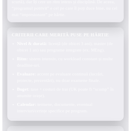
scurtă), dar îți cere un ritm intens și disciplină. De aceea,
“programul potrivit” e cel pe care îl poți duce bine, nu cel
mai “impresionant” pe hârtie.
CRITERII CARE MERITĂ PUSE PE HÂRTIE
Nivel & durată:
licență (de obicei 3 ani), master (de
obicei 1 an) sau programe integrate (ex. MEng).
Ritm:
sistem intensiv, cu workload constant și multe
deadline-uri.
Evaluare:
accent pe evaluare continuă (lucrări,
proiecte, prezentări), nu doar examene finale.
Buget:
taxe + costuri de trai (UK poate fi “scump” în
anumite orașe).
Calendar:
termene, documente, eventual
interviuri/cerințe specifice pe program.