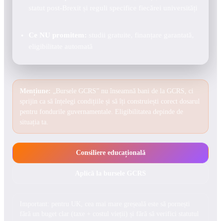
statut post-Brexit și reguli specifice fiecărei universități
Ce NU promitem:
studii gratuite, finanțare garantată,
eligibilitate automată
Mențiune:
„Bursele GCRS” nu înseamnă bani de la GCRS, ci
sprijin ca să înțelegi condițiile și să îți construiești corect dosarul
pentru fondurile guvernamentale. Eligibilitatea depinde de
situația ta.
Consiliere educațională
Aplică la bursele GCRS
Important: pentru UK, cea mai mare greșeală este să pornești
fără un buget clar (taxe + costul vieții) și fără să verifici statutul