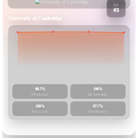
QS
#3
University of Cambridge
98.7%
100%
OVERALL
ACADEMIC
100%
97.7%
FACULTY
STUDENTS
Indicatori orientativi (pentru comparație rapidă).