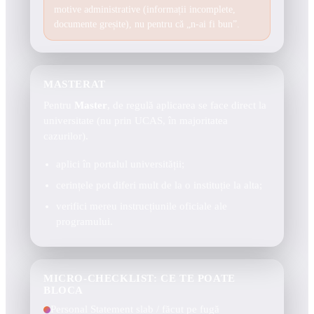
motive administrative (informații incomplete,
documente greșite), nu pentru că „n-ai fi bun”.
MASTERAT
Pentru
Master
, de regulă aplicarea se face direct la
universitate (nu prin UCAS, în majoritatea
cazurilor).
aplici în portalul universității;
cerințele pot diferi mult de la o instituție la alta;
verifici mereu instrucțiunile oficiale ale
programului.
MICRO-CHECKLIST: CE TE POATE
BLOCA
Personal Statement slab / făcut pe fugă