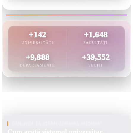
Indicatori orientativi (pentru comparație rapidă).
+142
+1,648
UNIVERSITĂȚI
FACULTĂȚI
+9,888
+39,552
DEPARTAMENTE
SECȚII
CUM APLIC LA STUDII ÎN MAREA BRITANIE?
Cum arată sistemul universitar