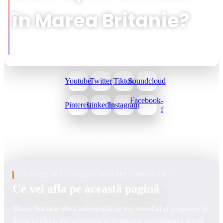
în Marea Britanie?
Youtube
Twitter
Tiktok
Soundcloud
Facebook-
Pinterest
Linkedin
Instagram
f
CUM APLIC LA STUDII ÎN MAREA BRITANIE?
Ce vei afla pe această pagină
Marea Britanie oferă universități de top mondial și programe în
limba engleză, dar admiterea și finanțarea funcționează diferit