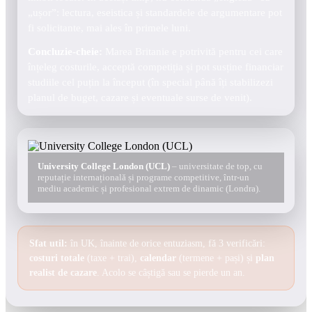
„ușor”: lectura, eseistica și standardele de argumentare pot
fi solicitante, mai ales în primele luni.
Concluzie-cheie:
Marea Britanie e potrivită pentru cei care
înțeleg costurile, acceptă competiția și pot susține financiar
studiile cel puțin la început (în special până îți stabilizezi
planul de buget, cazare și eventuale surse de venit).
University College London (UCL)
– universitate de top, cu
reputație internațională și programe competitive, într-un
mediu academic și profesional extrem de dinamic (Londra).
Sfat util:
în UK, înainte de orice entuziasm, fă 3 verificări:
costuri totale
(taxe + trai),
calendar
(termene + pași) și
plan
realist de cazare
. Acolo se câștigă sau se pierde un an.