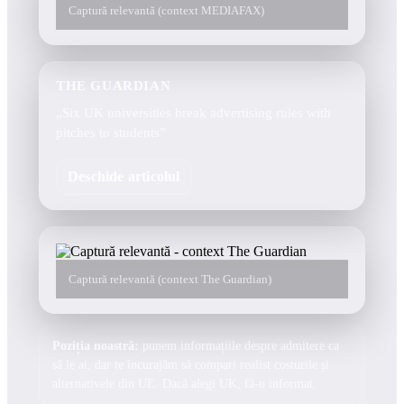
Captură relevantă (context MEDIAFAX)
THE GUARDIAN
„Six UK universities break advertising rules with
pitches to students”
Deschide articolul
Captură relevantă (context The Guardian)
Poziția noastră:
punem informațiile despre admitere ca
să le ai, dar te încurajăm să compari realist costurile și
alternativele din UE. Dacă alegi UK, fă-o informat.