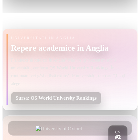
UNIVERSITĂȚI ÎN ANGLIA
Repere academice în Anglia
Plănuiești să studiezi în Anglia? Mai jos îți prezentăm top 3
universități, conform
QS World University Rankings
. În
continuare vei găsi o listă extinsă de universități, din care îți poți
alege.
Sursa: QS World University Rankings
QS
#2