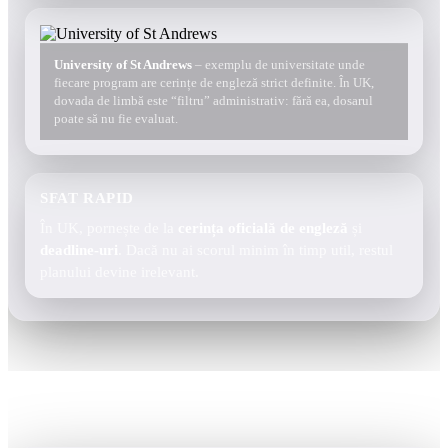
University of St Andrews
– exemplu de universitate unde
fiecare program are cerințe de engleză strict definite. În UK,
dovada de limbă este “filtru” administrativ: fără ea, dosarul
poate să nu fie evaluat.
SFAT RAPID
În UK, pornește de la
cerința oficială de engleză
și
deadline-uri
. Dacă nu ai scorul minim în timp util, restul
planului devine irelevant.