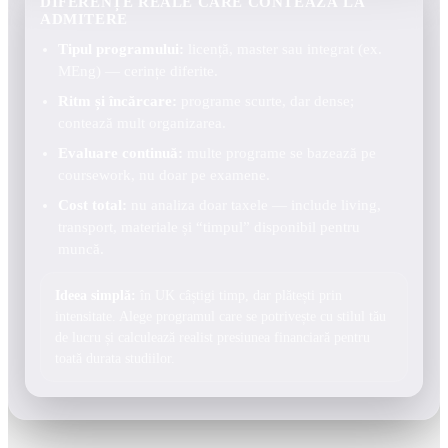
DIFERENȚE REALE CARE CONTEAZĂ LA
ADMITERE
Tipul programului:
licență, master sau integrat (ex.
MEng) — cerințe diferite.
Ritm și încărcare:
programe scurte, dar dense;
contează mult organizarea.
Evaluare continuă:
multe programe se bazează pe
coursework, nu doar pe examene.
Cost total:
nu analiza doar taxele — include living,
transport, materiale și “timpul” disponibil pentru
muncă.
Ideea simplă:
în UK câștigi timp, dar plătești prin
intensitate. Alege programul care se potrivește cu stilul tău
de lucru și calculează realist presiunea financiară pentru
toată durata studiilor.