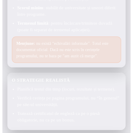
Scorul minim
: stabilit de universitate și uneori diferit
între programe.
Termenul limită
: pentru încărcare/trimitere dovadă
(poate fi separat de termenul aplicației).
Mențiune:
nu există “echivalări informale”. Totul este
documentat oficial. Dacă nu este scris în cerințele
programului, nu te baza pe “am auzit că merge”.
O STRATEGIE REALISTĂ
Planifică testul din timp (locuri, rezultate și termene).
Verifică cerința pe pagina programului, nu “în general”
pe site-ul universității.
Tratează certificatul de engleză ca pe o piesă
obligatorie, nu ca pe un bonus.