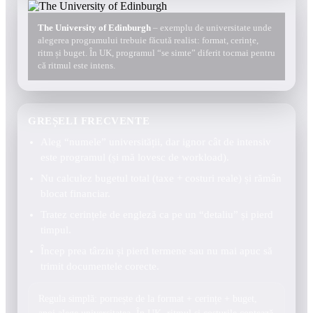
The University of Edinburgh
– exemplu de universitate unde
alegerea programului trebuie făcută realist: format, cerințe,
ritm și buget. În UK, programul “se simte” diferit tocmai pentru
că ritmul este intens.
GREȘELI FRECVENTE
Aleg “numele” universității, dar ignor cât de intensiv
este programul (și mă lovesc de workload).
Nu calculez bugetul total (taxe + costuri reale) și rămân
blocat financiar.
Tratez cerințele de engleză ca pe un “detaliu” și pierd
timpul.
Încep prea târziu și pierd termene sau nu mai apuc să
trimit documentele corecte.
Regula simplă: pornește de la format + cerințe + buget,