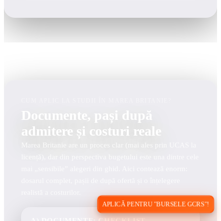
CUM APLIC LA STUDII ÎN MAREA BRITANIE?
Documente, pași după
admitere și costuri reale
Marea Britanie are un proces clar (mai ales prin UCAS la
licență), dar din perspectiva bugetului este una dintre cele
mai „sensibile” alegeri din ghid. Aici contează enorm:
dosarul complet, pașii de după ofertă și o înțelegere
realistă a costurilor.
APLICĂ PENTRU "BURSELE GCRS"!
A) DOCUMENTE: CHECKLIST