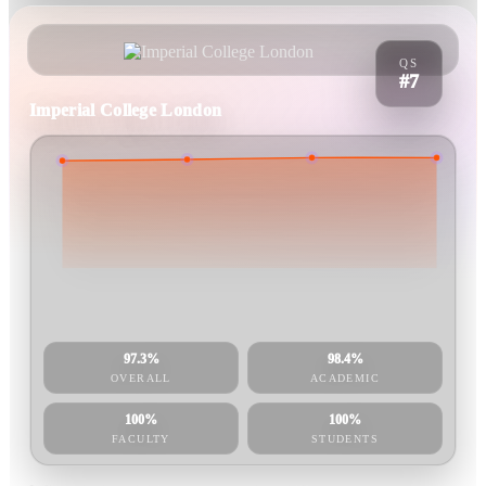
QS
#7
Imperial College London
97.3%
98.4%
OVERALL
ACADEMIC
100%
100%
FACULTY
STUDENTS