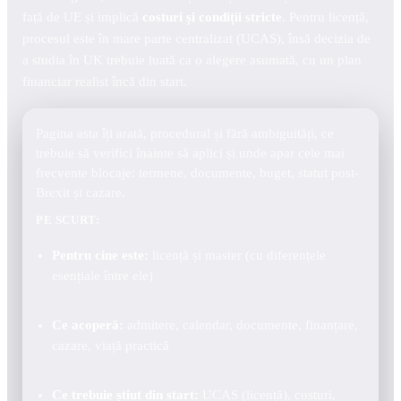
față de UE și implică
costuri și condiții stricte
. Pentru licență,
procesul este în mare parte centralizat (UCAS), însă decizia de
a studia în UK trebuie luată ca o alegere asumată, cu un plan
financiar realist încă din start.
Pagina asta îți arată, procedural și fără ambiguități, ce
trebuie să verifici înainte să aplici și unde apar cele mai
frecvente blocaje: termene, documente, buget, statut post-
Brexit și cazare.
PE SCURT:
Pentru cine este:
licență și master (cu diferențele
esențiale între ele)
Ce acoperă:
admitere, calendar, documente, finanțare,
cazare, viață practică
Ce trebuie știut din start:
UCAS (licență), costuri,