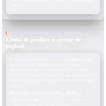
apoi alege universitatea. În UK, ritmul și costurile contează
enorm.
CUM APLIC LA STUDII ÎN MAREA BRITANIE?
Limba de predare și cerințe de
engleză
În Marea Britanie, limba de predare este
engleza
pentru
toate programele. Cerințele sunt clare și oficiale:
universitatea îți spune ce test acceptă și ce scor minim
trebuie să ai. Dacă nu îndeplinești cerința, aplicația poate fi
respinsă administrativ, indiferent cât de bun ești pe restul
profilului.
CE VERIFICI (OBLIGATORIU, MEREU)
Ce teste acceptă
: IELTS / TOEFL / Cambridge (și,
uneori, variante specifice pe instituție).