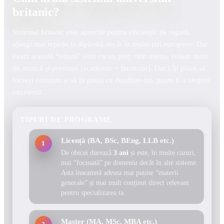
britanic?
Sistemul britanic este apreciat pentru eficiență: de regulă,
ajungi mai repede la diplomă decât în multe țări europene. Dar
exact această “viteză” vine cu un preț: ritm intens, volum mare
de muncă și presiune (academic + financiar). Dacă îți place să
lucrezi constant și să ții pasul cu deadline-uri, poate fi o alegere
excelentă.
TIPURI DE PROGRAME
Licență (BA, BSc, BEng, LLB etc.)
1
De obicei durează
3 ani
și este, în multe cazuri,
mai “focusată” pe domeniu decât în alte sisteme.
Asta înseamnă adesea mai puține “materii
generale” și mai mult conținut direct relevant
pentru specializarea ta.
Master (MA, MSc, MBA etc.)