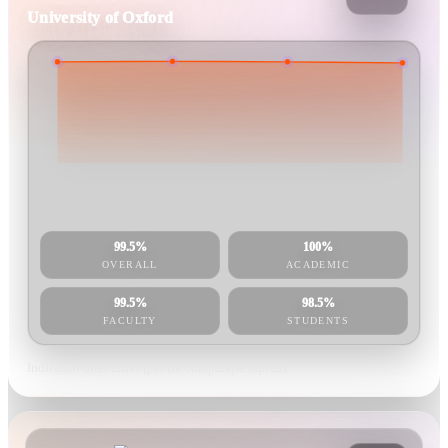
University of Oxford
99.5%
100%
OVERALL
ACADEMIC
99.5%
98.5%
FACULTY
STUDENTS
Indicatori orientativi (pentru comparație rapidă).