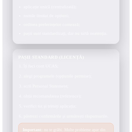
aplicație unică (centralizată);
număr limitat de opțiuni;
ordinea preferințelor contează;
pașii sunt standardizați, dar nu iartă neatenția.
PAȘII STANDARD (LICENȚĂ)
îți faci cont UCAS;
alegi programele (opțiunile permise);
scrii Personal Statement;
obții recomandarea (reference);
verifici tot și trimiți aplicația;
păstrezi confirmările și urmărești răspunsurile.
Important:
nu te grăbi. Multe probleme apar din