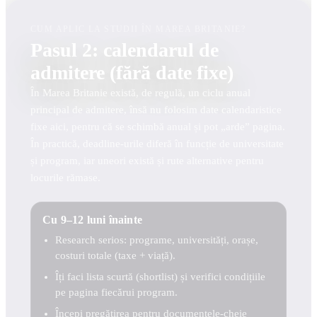
CUM APLIC LA STUDII ÎN MAREA BRITANIE?
Pasul 2: calendarul de
admitere (fără date fixe)
În Marea Britanie există, de regulă, un ciclu anual
principal de admitere, însă nu folosim date calendaristice
fixe aici, pentru că se schimbă anual și pot „arde” pagina.
În practică, deadline-urile diferă în funcție de universitate
și program, iar uneori există și rute alternative pentru
locurile rămase.
Cu 9–12 luni înainte
Research serios: programe, universități, orașe,
costuri totale (taxe + viață).
Îți faci lista scurtă (shortlist) și verifici condițiile
pe pagina fiecărui program.
Începi pregătirea pentru documentele-cheie