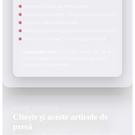
recomandare lipsă sau trimisă greșit
documente incomplete / încărcate în format greșit
cerințe de limbă neîndeplinite
neînțelegerea ordinii preferințelor (unde contează)
bazarea pe „Clearing” ca strategie principală
Comentariu-cheie:
UCAS este „inima” UK, dar în
principal pentru licență. Pentru Master, de obicei
aplici direct la universitate.
ÎNAINTE SĂ ALEGI UK
Citește și aceste articole de
presă