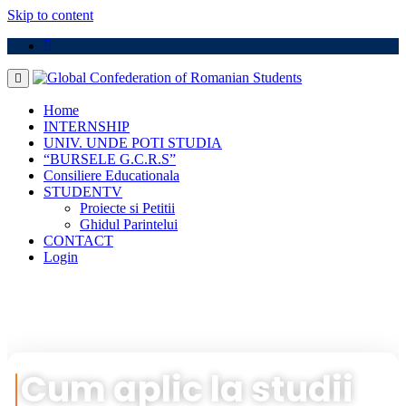
Skip to content
Home
INTERNSHIP
UNIV. UNDE POTI STUDIA
“BURSELE G.C.R.S”
Consiliere Educationala
STUDENTV
Proiecte si Petitii
Ghidul Parintelui
CONTACT
Login
Cum aplic la studii