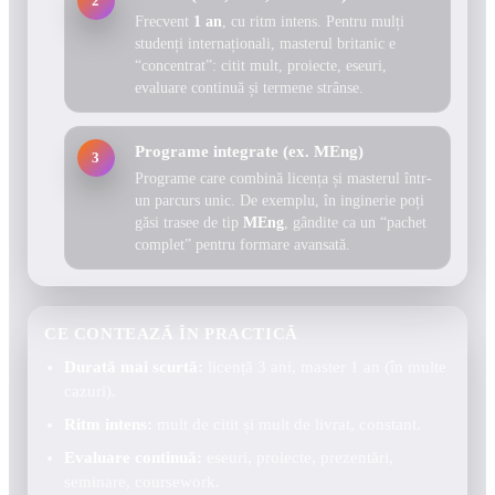
2
Frecvent
1 an
, cu ritm intens. Pentru mulți
studenți internaționali, masterul britanic e
“concentrat”: citit mult, proiecte, eseuri,
evaluare continuă și termene strânse.
Programe integrate (ex. MEng)
3
Programe care combină licența și masterul într-
un parcurs unic. De exemplu, în inginerie poți
găsi trasee de tip
MEng
, gândite ca un “pachet
complet” pentru formare avansată.
CE CONTEAZĂ ÎN PRACTICĂ
Durată mai scurtă:
licență 3 ani, master 1 an (în multe
cazuri).
Ritm intens:
mult de citit și mult de livrat, constant.
Evaluare continuă:
eseuri, proiecte, prezentări,
seminare, coursework.