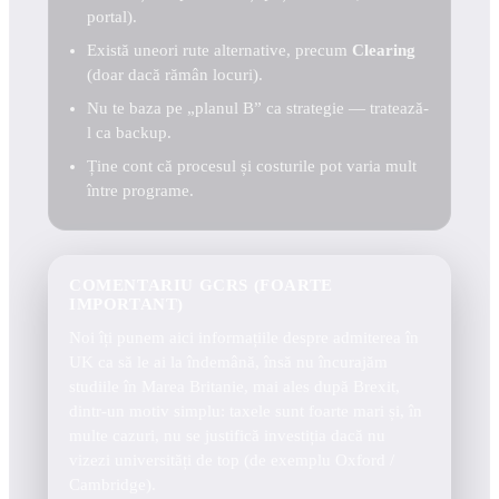
portal).
Există uneori rute alternative, precum
Clearing
(doar dacă rămân locuri).
Nu te baza pe „planul B” ca strategie — tratează-
l ca backup.
Ține cont că procesul și costurile pot varia mult
între programe.
COMENTARIU GCRS (FOARTE
IMPORTANT)
Noi îți punem aici informațiile despre admiterea în
UK ca să le ai la îndemână, însă nu încurajăm
studiile în Marea Britanie, mai ales după Brexit,
dintr-un motiv simplu: taxele sunt foarte mari și, în
multe cazuri, nu se justifică investiția dacă nu
vizezi universități de top (de exemplu Oxford /
Cambridge).