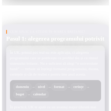
CUM APLIC LA STUDII ÎN MAREA BRITANIE?
Pasul 1: alegerea programului potrivit
În UK, primul pas real nu este aplicația, ci alegerea
programului care se potrivește cu profilul tău și cu ritmul
sistemului britanic. Nu e suficient să alegi “o universitate
bună” — trebuie să înțelegi formatul programului, durata,
cerințele și cât de realist e pentru tine anul acesta.
domeniu
→
nivel
→
format
→
cerințe
→
buget
→
calendar
În practică, UK te ajută cu un avantaj major (durată mai