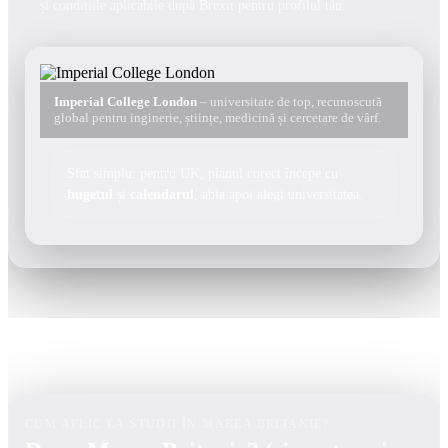
și condițiile aplicabile după Brexit pentru profilul tău.
Imperial College London
– universitate de top, recunoscută
global pentru inginerie, științe, medicină și cercetare de vârf.
Sfat simplu: pentru UK, planul corect începe cu
bugetul
și
calendarul
, abia apoi alegi universitatea.
CUM APLIC LA STUDII ÎN MAREA BRITANIE?